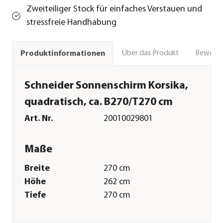
Zweiteiliger Stock für einfaches Verstauen und
stressfreie Handhabung
Über das Produkt
Bewert
Produktinformationen
Schneider Sonnenschirm Korsika,
quadratisch, ca. B270/T270 cm
Art. Nr.
20010029801
Maße
Breite
270 cm
Höhe
262 cm
Tiefe
270 cm
Gewicht
9,1 kg
Durchmesser
48 cm