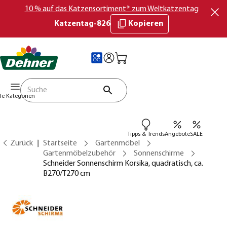
10 % auf das Katzensortiment* zum Weltkatzentag
Katzentag-826
Kopieren
lle Kategorien
Tipps & Trends
Angebote
SALE
Zurück
Startseite
Gartenmöbel
Gartenmöbelzubehör
Sonnenschirme
Schneider Sonnenschirm Korsika, quadratisch, ca.
B270/T270 cm