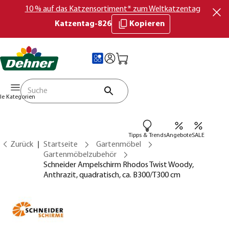
10 % auf das Katzensortiment* zum Weltkatzentag
Katzentag-826
Kopieren
lle Kategorien
Tipps & Trends
Angebote
SALE
Zurück
Startseite
Gartenmöbel
Gartenmöbelzubehör
Schneider Ampelschirm Rhodos Twist Woody,
Anthrazit, quadratisch, ca. B300/T300 cm