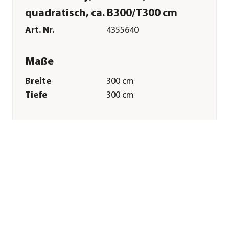
quadratisch, ca. B300/T300 cm
Art. Nr.
4355640
Maße
Breite
300 cm
Tiefe
300 cm
Gewicht
30 kg
Merkmale
Farbe
Taupe
Materialien
Aluminium|Polyester
Textilzusammensetzung
Obermaterial: 100%
Polyester
Oberfläche
Pulver-Beschichtung
Gastronomie
Nein
geeignet