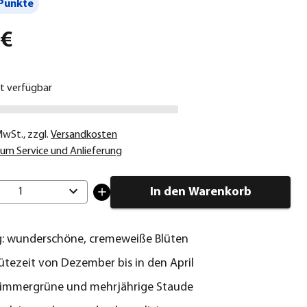
Punkte
 €
ht verfügbar
 MwSt.
,
zzgl.
Versandkosten
um Service und Anlieferung
In den Warenkorb
1
g: wunderschöne, cremeweiße Blüten
ütezeit von Dezember bis in den April
e immergrüne und mehrjährige Staude