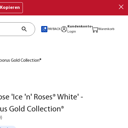
Kopieren
Kundenkonto
PAYBACK
Warenkorb
Login
eborus Gold Collection®
e 'Ice 'n' Roses® White' -
us Gold Collection®
0
)