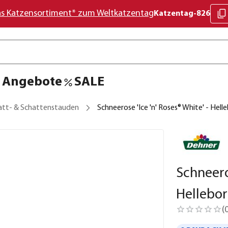
as Katzensortiment* zum Weltkatzentag
Katzentag-826
Angebote
SALE
att- & Schattenstauden
Schneerose 'Ice 'n' Roses® White' - Hell
Schneeros
Hellebor
(