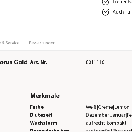
Treuer B
Auch für
 & Service
Bewertungen
borus Gold
Art. Nr.
8011116
Merkmale
Farbe
Weiß|Creme|Lemon
Blütezeit
Dezember|Januar|Feb
Wuchsform
aufrecht|kompakt
Besonderheiten
wintergrün|Blütens