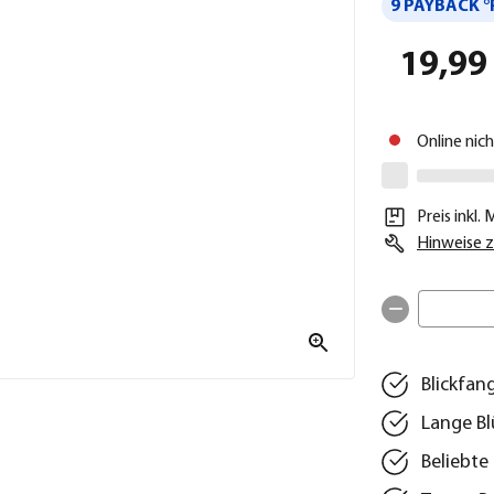
9 PAYBACK °
19,99
Online nic
Preis inkl.
Hinweise z
Blickfan
Lange Bl
Beliebt