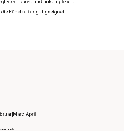
egleiter: robust und unkompliziert
 die Kübelkultur gut geeignet
ruar|März|April
chmuck