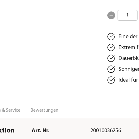
1
Eine der
Extrem f
Dauerblü
Sonniger
Ideal fü
 & Service
Bewertungen
ktion
Art. Nr.
20010036256