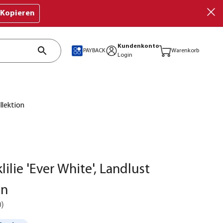
Kopieren
Kundenkonto
PAYBACK
Warenkorb
Login
llektion
ilie 'Ever White', Landlust
on
0
)