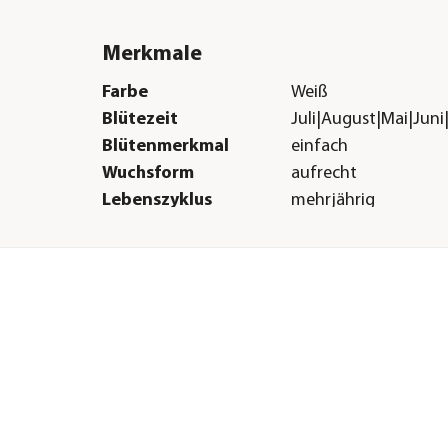
Merkmale
Farbe
Weiß
Blütezeit
Juli|August|Mai|Jun
Blütenmerkmal
einfach
Wuchsform
aufrecht
Lebenszyklus
mehrjährig
Sonstiges
Marke
Dehner
Qualität
Landlust Kollektion
Warnhinweis
Stark giftig
H &