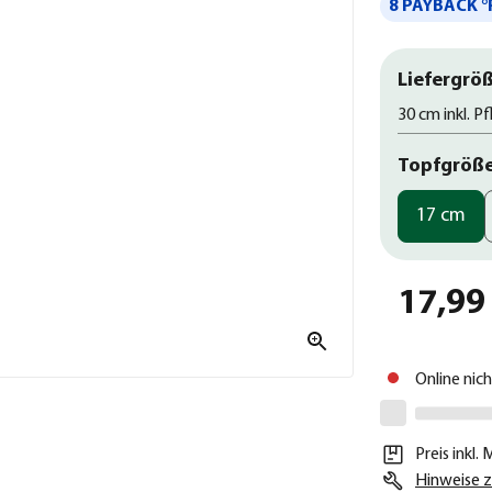
8 PAYBACK °
Liefergröß
30 cm inkl. P
Topfgröß
17 cm
17,99
Online nic
Preis inkl.
Hinweise z