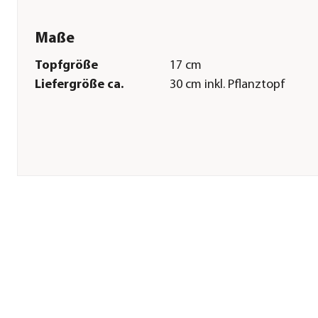
Maße
Topfgröße
17 cm
Liefergröße ca.
30 cm inkl. Pflanztopf
Pflege
Standort
sonnig|halbschattig
Winterhart
frostempfindlich
Überwinterung
bis 10 Grad
Herstellerangaben
Land
DE
Firma
Dehner Gartencenter Gmb
Co. KG