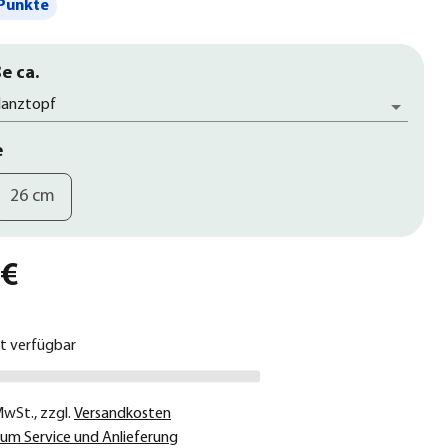
Punkte
e ca.
flanztopf
e
26 cm
 €
ht verfügbar
 MwSt.
,
zzgl.
Versandkosten
um Service und Anlieferung