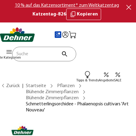
10 % auf das Katzensortiment* zum Weltkatzentag
Katzentag-826
Kopieren
lle Kategorien
Tipps & Trends
Angebote
SALE
Zurück
Startseite
Pflanzen
Blühende Zimmerpflanzen
Blühende Zimmerpflanzen
Schmetterlingsorchidee - Phalaenopsis cultivars 'Art
Nouveau'