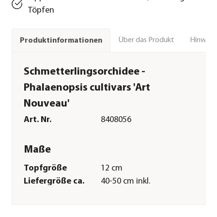
Töpfen
Über das Produkt
Hinweise
Produktinformationen
Schmetterlingsorchidee -
Phalaenopsis cultivars 'Art
Nouveau'
Art. Nr.
8408056
Maße
Topfgröße
12 cm
Liefergröße ca.
40-50 cm inkl.
Pflanztopf
Wuchshöhe ca.
60 cm