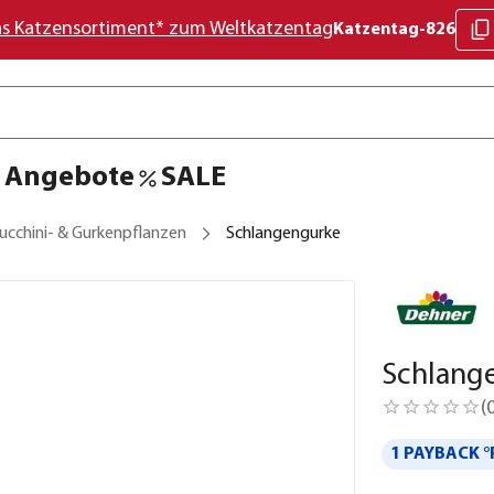
as Katzensortiment* zum Weltkatzentag
Katzentag-826
Angebote
SALE
ucchini- & Gurkenpflanzen
Schlangengurke
Schlang
(
1 PAYBACK °