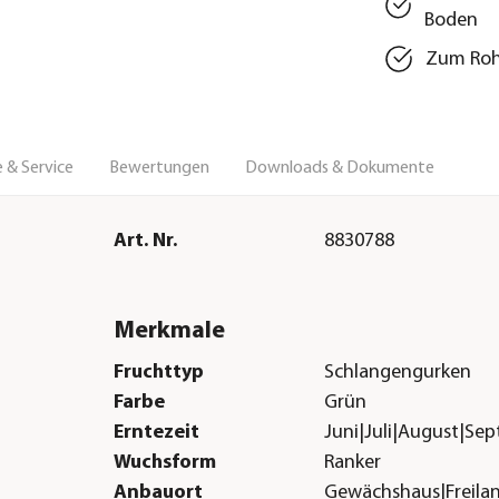
Boden
Zum Rohv
 & Service
Bewertungen
Downloads & Dokumente
Art. Nr.
8830788
Merkmale
Fruchttyp
Schlangengurken
Farbe
Grün
Erntezeit
Juni|Juli|August|Se
Wuchsform
Ranker
Anbauort
Gewächshaus|Freila