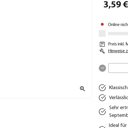
3,59 
Online nic
Preis inkl.
Hinweise z
Klassisc
Verlässl
Sehr ert
Septemb
Ideal fü