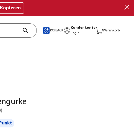
Kopieren
Kundenkonto
PAYBACK
Warenkorb
Login
engurke
0
)
Punkt