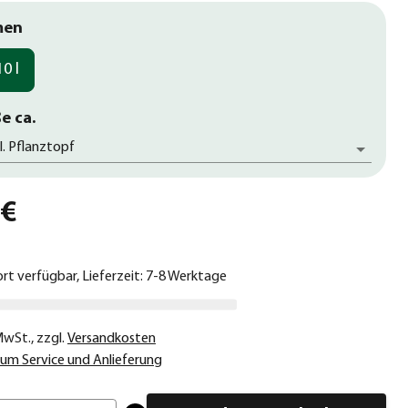
men
10 l
e ca.
l. Pflanztopf
 €
ort verfügbar, Lieferzeit: 7-8 Werktage
 MwSt.
,
zzgl.
Versandkosten
um Service und Anlieferung