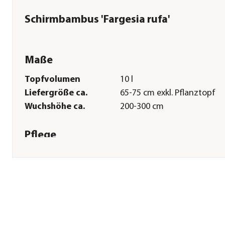
Schirmbambus 'Fargesia rufa'
Maße
Topfvolumen
10 l
Liefergröße ca.
65-75 cm exkl. Pflanztopf
Wuchshöhe ca.
200-300 cm
Pflege
Standort
sonnig|halbschattig
Bodenbeschaffenheit
durchlässig|nährstoffreich
Winterhart
bis -20 Grad
Pflanzzeit
ganzjährig
Düngung
bei Neupflanzung sowie im
Sommer