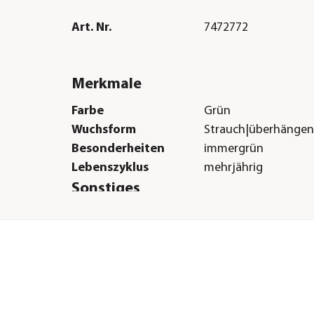
Art. Nr.
7472772
Merkmale
Farbe
Grün
Wuchsform
Strauch|überhänge
Besonderheiten
immergrün
Lebenszyklus
mehrjährig
Sonstiges
Marke
Dehner
|humos
Qualität
Markenqualität