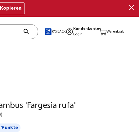
Kopieren
Kundenkonto
PAYBACK
Warenkorb
Login
mbus 'Fargesia rufa'
0
)
°Punkte