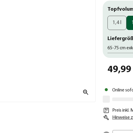
Topfvolu
1,4 l
Liefergröß
65-75 cm exk
49,99
Online sof
Preis inkl.
Hinweise z