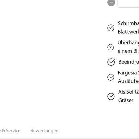
Schirmba
Blattwer
Überhäng
einem Bl
Beeindru
Fargesia 
Ausläufe
Als Solit
Gräser
 & Service
Bewertungen