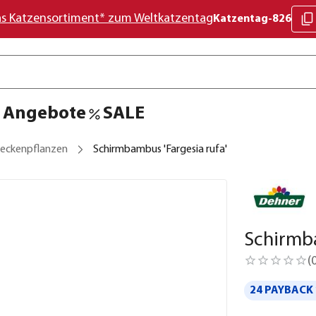
as Katzensortiment* zum Weltkatzentag
Katzentag-826
Angebote
SALE
eckenpflanzen
Schirmbambus 'Fargesia rufa'
Schirmba
(
24 PAYBACK 