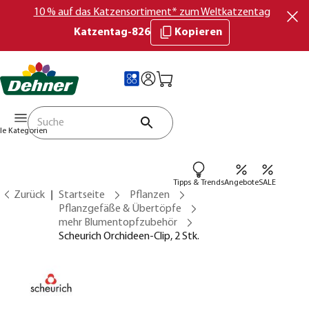
10 % auf das Katzensortiment* zum Weltkatzentag
Katzentag-826
Kopieren
lle Kategorien
Tipps & Trends
Angebote
SALE
Zurück
Startseite
Pflanzen
Pflanzgefäße & Übertöpfe
mehr Blumentopfzubehör
Scheurich Orchideen-Clip, 2 Stk.