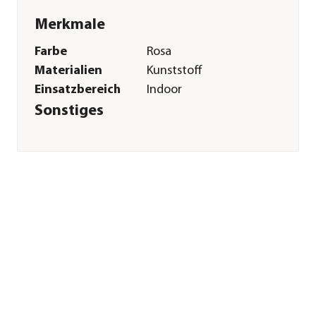
Merkmale
Farbe
Rosa
Materialien
Kunststoff
Einsatzbereich
Indoor
Sonstiges
Marke
Scheurich
Hersteller
Scheurich
Zertifizierung
Made in Germany
Herstellerangaben
Land
Deutschland
Firma
Scheurich GmbH &
Co. KG
E-Mail
info@scheurich-
group.de