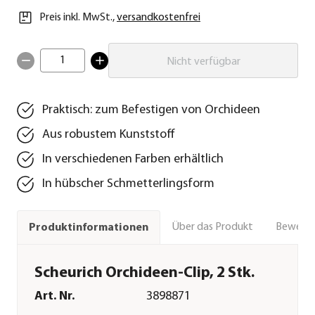
Preis inkl. MwSt.
,
versandkostenfrei
1
Nicht verfügbar
Praktisch: zum Befestigen von Orchideen
Aus robustem Kunststoff
In verschiedenen Farben erhältlich
In hübscher Schmetterlingsform
Über das Produkt
Bewert
Produktinformationen
Scheurich Orchideen-Clip, 2 Stk.
Art. Nr.
3898871