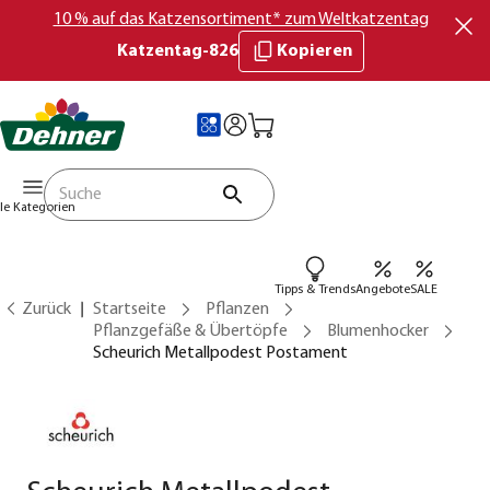
10 % auf das Katzensortiment* zum Weltkatzentag
Katzentag-826
Kopieren
lle Kategorien
Tipps & Trends
Angebote
SALE
Zurück
Startseite
Pflanzen
Pflanzgefäße & Übertöpfe
Blumenhocker
Scheurich Metallpodest Postament