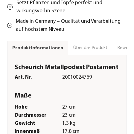
Setzt Pflanzen und Töpfe perfekt und
wirkungsvoll in Szene
Made in Germany – Qualität und Verarbeitung
auf höchstem Niveau
Über das Produkt
Bewert
Produktinformationen
Scheurich Metallpodest Postament
Art. Nr.
20010024769
Maße
Höhe
27 cm
Durchmesser
23 cm
Gewicht
1,3 kg
Innenmaß
17,8 cm