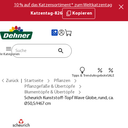
10 % auf das Katzensortiment* zum Weltkatzentag
Katzentag-826
Kopieren
lle Kategorien
Tipps & Trends
Angebote
SALE
Zurück
Startseite
Pflanzen
Pflanzgefäße & Übertöpfe
Blumentöpfe & Übertöpfe
Scheurich Kunststoff-Topf Wave Globe, rund, ca.
Ø50,5/H67 cm