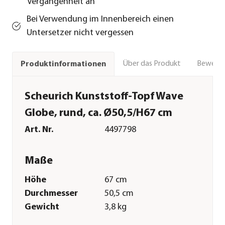
Vergangenheit an
Bei Verwendung im Innenbereich einen
Untersetzer nicht vergessen
Über das Produkt
Bewert
Produktinformationen
Scheurich Kunststoff-Topf Wave
Globe, rund, ca. Ø50,5/H67 cm
Art. Nr.
4497798
Maße
Höhe
67 cm
Durchmesser
50,5 cm
Gewicht
3,8 kg
Innenmaß Höhe
40 cm