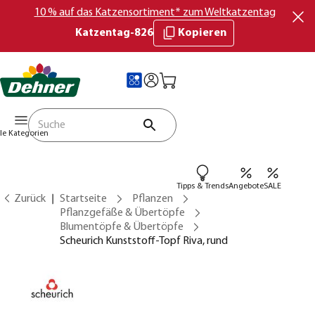
10 % auf das Katzensortiment* zum Weltkatzentag
Katzentag-826
Kopieren
lle Kategorien
Tipps & Trends
Angebote
SALE
Zurück
Startseite
Pflanzen
Pflanzgefäße & Übertöpfe
Blumentöpfe & Übertöpfe
Scheurich Kunststoff-Topf Riva, rund