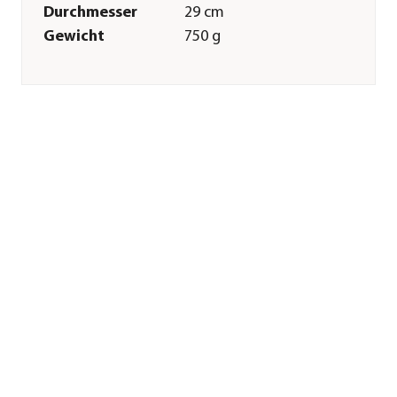
Durchmesser
29 cm
Gewicht
750 g
Innenmaß Breite
23,9 cm
Innenmaß Höhe
23,9 cm
Innenmaß
28,2 cm
Durchmesser
Merkmale
Farbe
Grau
Materialien
Polyethylen
Besonderheiten
aus recycelten
Materialien
Form
Rund
Eigenschaften
frostbeständig
Einsatzbereich
Indoor|Outdoor
Sonstiges
Marke
Scheurich