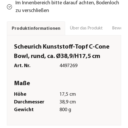
Im Innenbereich bitte darauf achten, Bodenloch
zu verschließen
Über das Produkt
Bewert
Produktinformationen
Scheurich Kunststoff-Topf C-Cone
Bowl, rund, ca. Ø38,9/H17,5 cm
Art. Nr.
4497269
Maße
Höhe
17,5 cm
Durchmesser
38,9 cm
Gewicht
800 g
Innenmaß Höhe
17 cm
Innenmaß
34 cm