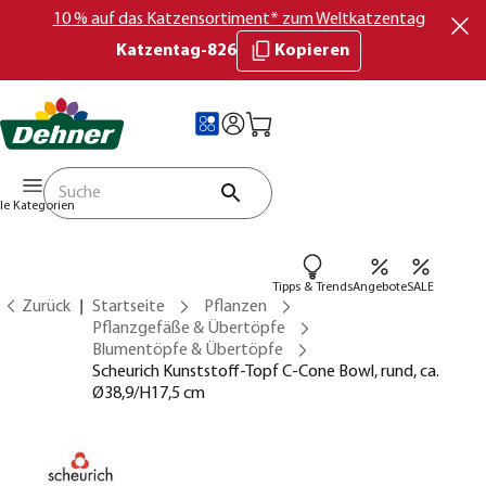
10 % auf das Katzensortiment* zum Weltkatzentag
Katzentag-826
Kopieren
lle Kategorien
Tipps & Trends
Angebote
SALE
Zurück
Startseite
Pflanzen
Pflanzgefäße & Übertöpfe
Blumentöpfe & Übertöpfe
Scheurich Kunststoff-Topf C-Cone Bowl, rund, ca.
Ø38,9/H17,5 cm