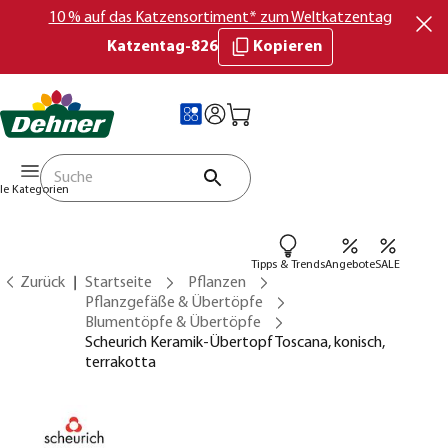
10 % auf das Katzensortiment* zum Weltkatzentag
Katzentag-826
Kopieren
lle Kategorien
Tipps & Trends
Angebote
SALE
Zurück
Startseite
Pflanzen
Pflanzgefäße & Übertöpfe
Blumentöpfe & Übertöpfe
Scheurich Keramik-Übertopf Toscana, konisch,
terrakotta