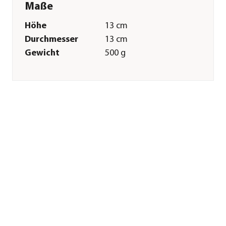
Maße
Höhe
13 cm
Durchmesser
13 cm
Gewicht
500 g
Innenmaß Höhe
12,2 cm
Innenmaß
12,6 cm
Durchmesser
Merkmale
Farbe
Terrakotta
Materialien
Keramik
Oberfläche
matt
Ausführung
Topf
Form
Konisch
Einsatzbereich
Indoor
Sonstiges