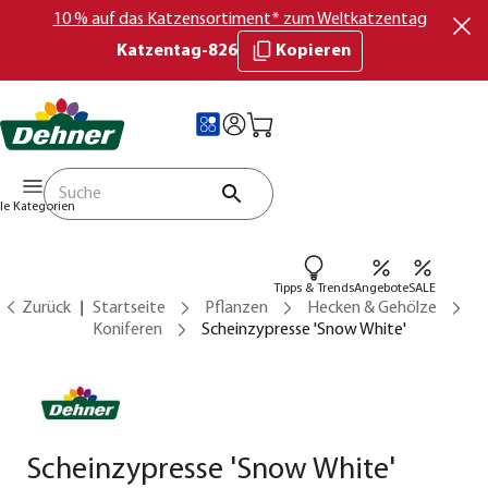
10 % auf das Katzensortiment* zum Weltkatzentag
Katzentag-826
Kopieren
lle Kategorien
Tipps & Trends
Angebote
SALE
Zurück
Startseite
Pflanzen
Hecken & Gehölze
Koniferen
Scheinzypresse 'Snow White'
Scheinzypresse 'Snow White'