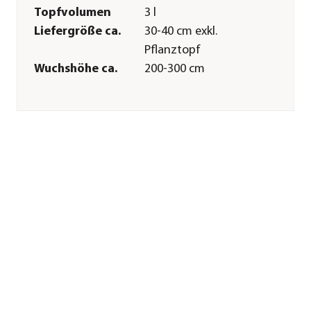
Topfvolumen
3 l
Liefergröße ca.
30-40 cm exkl.
Pflanztopf
Wuchshöhe ca.
200-300 cm
Merkmale
Farbe
Hellgrün
Wuchsform
aufrecht|Säule
Besonderheiten
immergrün
Pflege
Standort
sonnig|halbschattig|schattig
Bodenbeschaffenheit
humos|nährstoffreich|feucht|ka
Pflanzzeit
ganzjährig
Düngung
bei Neupflanzung
sowie im Frühjahr
und im Sommer