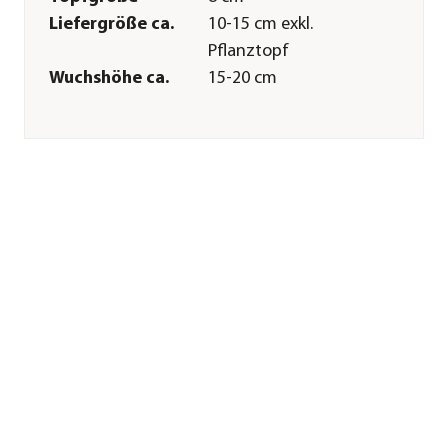
Liefergröße ca.
10-15 cm exkl.
Pflanztopf
Wuchshöhe ca.
15-20 cm
Merkmale
Farbe
Grün
Blütezeit
April|Mai
Wuchsform
Bodendecker|Ausläufer
bildend
Besonderheiten
immergrün
Lebenszyklus
mehrjährig
Pflege
Standort
halbschattig|schattig
Bodenbeschaffenheit
humos|durchlässig|nährstoffrei
Winterhart
Ja
Pflanzzeit
ganzjährig