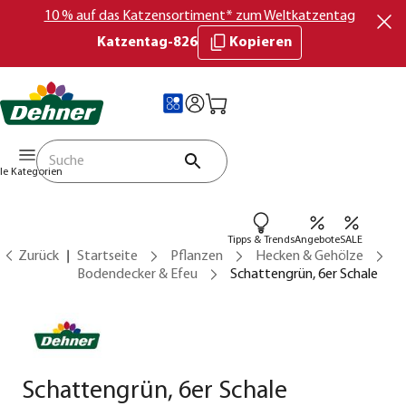
10 % auf das Katzensortiment* zum Weltkatzentag
Katzentag-826
Kopieren
lle Kategorien
Tipps & Trends
Angebote
SALE
Zurück
Startseite
Pflanzen
Hecken & Gehölze
Bodendecker & Efeu
Schattengrün, 6er Schale
Schattengrün, 6er Schale