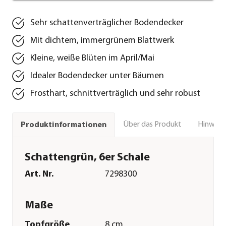
Sehr schattenverträglicher Bodendecker
Mit dichtem, immergrünem Blattwerk
Kleine, weiße Blüten im April/Mai
Idealer Bodendecker unter Bäumen
Frosthart, schnittverträglich und sehr robust
Über das Produkt
Hinweise
Produktinformationen
Schattengrün, 6er Schale
Art. Nr.
7298300
Maße
Topfgröße
8 cm