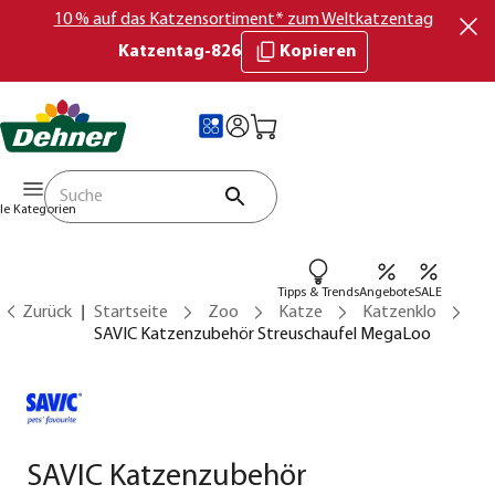
10 % auf das Katzensortiment* zum Weltkatzentag
Katzentag-826
Kopieren
lle Kategorien
Tipps & Trends
Angebote
SALE
Zurück
Startseite
Zoo
Katze
Katzenklo
SAVIC Katzenzubehör Streuschaufel MegaLoo
SAVIC Katzenzubehör