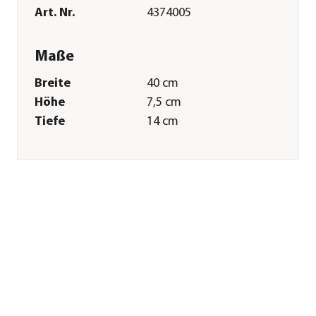
Art. Nr.
4374005
Maße
Breite
40 cm
Höhe
7,5 cm
Tiefe
14 cm
Merkmale
Farbe
Dunkelblau
Materialien
Kunststoff|Gummi
Sonstiges
Marke
Savic
Tierart
Katzen
Herstellerangaben
Land
BE