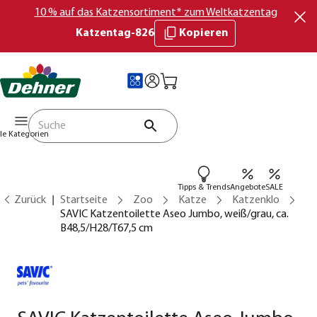
10 % auf das Katzensortiment* zum Weltkatzentag
Katzentag-826
Kopieren
lle Kategorien
Tipps & Trends
Angebote
SALE
Zurück
Startseite
Zoo
Katze
Katzenklo
SAVIC Katzentoilette Aseo Jumbo, weiß/grau, ca.
B48,5/H28/T67,5 cm