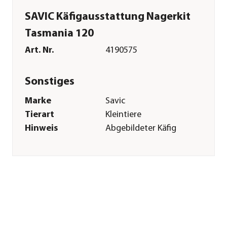
SAVIC Käfigausstattung Nagerkit
Tasmania 120
Art. Nr.
4190575
Sonstiges
Marke
Savic
Tierart
Kleintiere
Hinweis
Abgebildeter Käfig
nicht im
Lieferumfang
enthalten
Herstellerangaben
Land
BE
Firma
Savic NV pets'