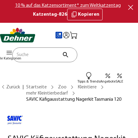
10 % auf das Katzensortiment* zum Weltkatzentag
Katzentag-826
Kopieren
lle Kategorien
Tipps & Trends
Angebote
SALE
Zurück
Startseite
Zoo
Kleintiere
mehr Kleintierbedarf
SAVIC Käfigausstattung Nagerkit Tasmania 120