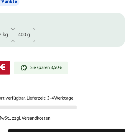
°Punkte
2 kg
400 g
 €
Sie sparen 3,50 €
ort verfügbar, Lieferzeit: 3-4 Werktage
 MwSt.
,
zzgl.
Versandkosten