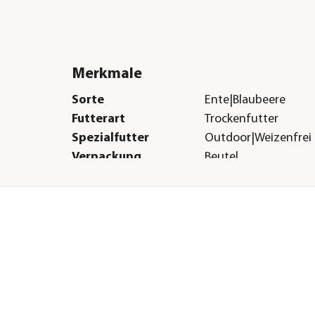
Merkmale
Sorte
Ente|Blaubeere
Futterart
Trockenfutter
Spezialfutter
Outdoor|Weizenfrei
Verpackung
Beutel
Herstellerangaben
Land
DE
Firma
Bosch Tiernahrung
GmbH&Co.KG
E-Mail
info@bosch-tiernah
Straße
Engelhardshauser Str
Hausnummer
55+57