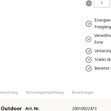
1
Energier
Freigän
Verwöhnt
Ente
Unterst
Stärkt d
Bereitet
ensetzung
Fütterungsempfehlung
Bewertungen
n Outdoor
Art. Nr.
20010022473