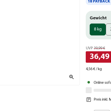
18 PAYBACK 
Gewicht
8 kg
UVP
39,99 €
36,49
4,56 €
/
kg
Online sof
Preis inkl.