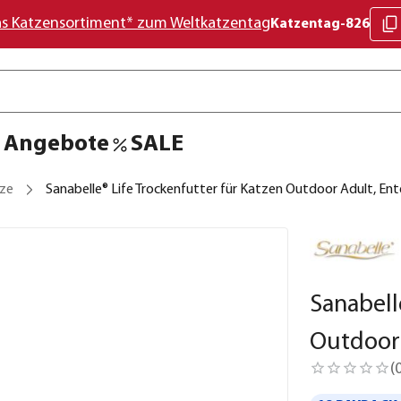
as Katzensortiment* zum Weltkatzentag
Katzentag-826
Angebote
SALE
tze
Sanabelle® Life Trockenfutter für Katzen Outdoor Adult, En
Sanabell
Outdoor 
(