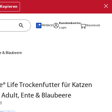
Kopieren
Kundenkonto
PAYBACK
Warenkorb
Login
te & Blaubeere
e® Life Trockenfutter für Katzen
Adult, Ente & Blaubeere
0
)