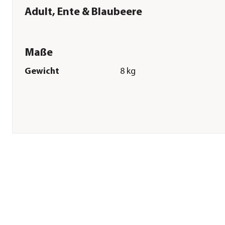
Adult, Ente & Blaubeere
Maße
Gewicht
8 kg
Sonstiges
Marke
Sanabelle®
Tierart
Katzen
Lebensphase
Adult