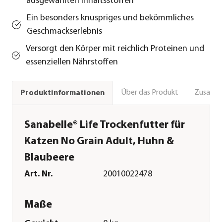
ausgewählten Inhaltsstoffen
Ein besonders knuspriges und bekömmliches
Geschmackserlebnis
Versorgt den Körper mit reichlich Proteinen und
essenziellen Nährstoffen
Über das Produkt
Zusamm
Produktinformationen
Sanabelle® Life Trockenfutter für
Katzen No Grain Adult, Huhn &
Blaubeere
Art. Nr.
20010022478
Maße