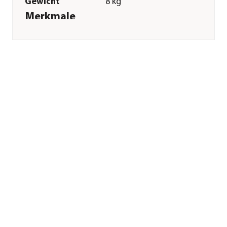
Gewicht
8 kg
Merkmale
Sorte
Huhn|Blaubeere
Futterart
Trockenfutter
Spezialfutter
Getreidefrei|Weizenfrei|Glutenfr
Verpackung
Beutel
Sonstiges
Marke
Sanabelle®
Tierart
Katzen
Lebensphase
Adult
Herstellerangaben
Land
DE
Firma
Bosch Tiernahrung
GmbH&Co.KG
E-Mail
info@bosch-