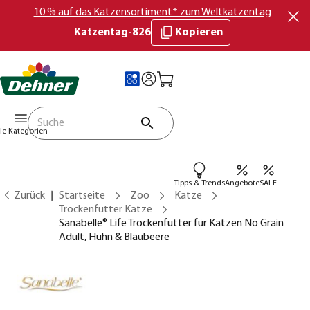
10 % auf das Katzensortiment* zum Weltkatzentag
Katzentag-826
Kopieren
lle Kategorien
Tipps & Trends
Angebote
SALE
Zurück
Startseite
Zoo
Katze
Trockenfutter Katze
Sanabelle® Life Trockenfutter für Katzen No Grain
Adult, Huhn & Blaubeere