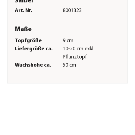
Salbei
Art. Nr.
8001323
Maße
Topfgröße
9 cm
Liefergröße ca.
10-20 cm exkl.
Pflanztopf
Wuchshöhe ca.
50 cm
Merkmale
Farbe
Grün
Blütezeit
Juni|Juli|August
Erntezeit
ganzjährig
Wuchsform
Strauch
Besonderheiten
Insektenfreundlich|Schneckenu
Lebenszyklus
mehrjährig
Einsatzbereich
Teekraut|Heilkraut|Würzkraut