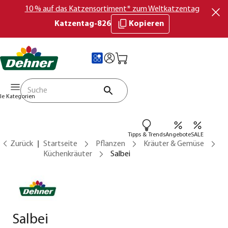
10 % auf das Katzensortiment* zum Weltkatzentag
Katzentag-826
Kopieren
lle Kategorien
Tipps & Trends
Angebote
SALE
Zurück
Startseite
Pflanzen
Kräuter & Gemüse
Küchenkräuter
Salbei
Salbei