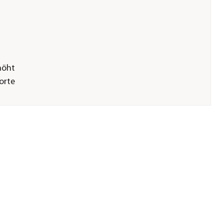
höht
orte