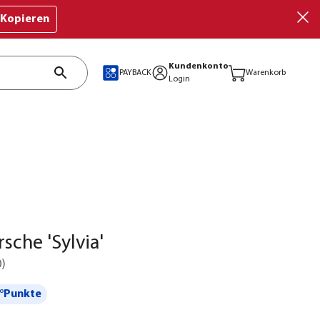
Kopieren
Kundenkonto
PAYBACK
Warenkorb
Login
sche 'Sylvia'
0
)
°Punkte