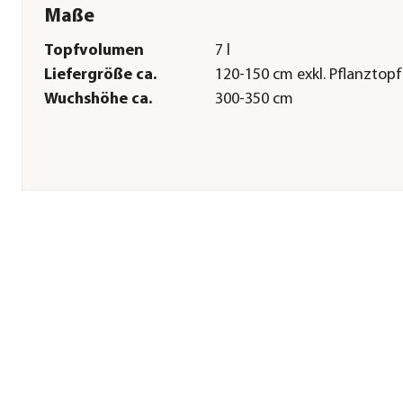
Maße
Topfvolumen
7 l
Liefergröße ca.
120-150 cm exkl. Pflanztopf
Wuchshöhe ca.
300-350 cm
Pflege
Standort
sonnig
Bodenbeschaffenheit
nährstoffreich|durchlässig
Winterhart
Ja
Pflanzzeit
ganzjährig
Düngung
bei Neupflanzung sowie z
Austrieb und zur
Fruchtentwicklung