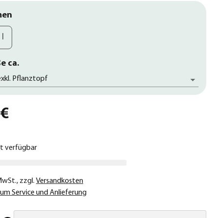
men
 l
e ca.
xkl. Pflanztopf
 €
ht verfügbar
 MwSt.
,
zzgl.
Versandkosten
um Service und Anlieferung