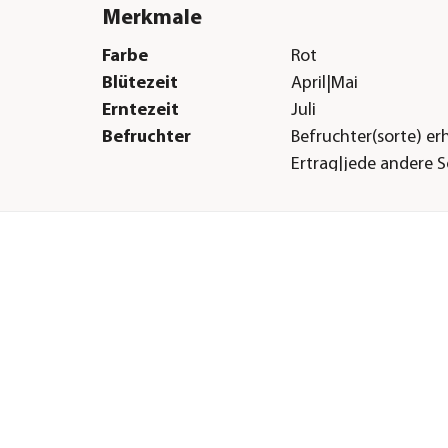
Merkmale
Farbe
Rot
Blütezeit
April|Mai
Erntezeit
Juli
Befruchter
Befruchter(sorte) er
Ertrag|jede andere S
Wuchsform
Säule
Besonderheiten
Insektenfreundlich
Sonstiges
Marke
Dehner
Qualität
Markenqualität
um