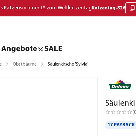
as Katzensortiment* zum Weltkatzentag
Katzentag-826
Angebote
SALE
e
Obstbäume
Säulenkirsche 'Sylvia'
Säulenkir
(
17 PAYBACK 