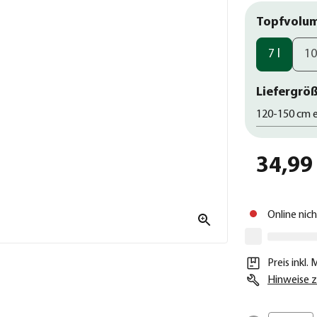
Topfvolu
7 l
10
Liefergröß
120-150 cm e
34,99
Online nic
Preis inkl.
Hinweise z