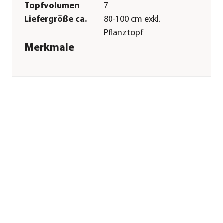
Topfvolumen
7 l
Liefergröße ca.
80-100 cm exkl.
Pflanztopf
Merkmale
Farbe
Gelb
Blütezeit
April|Mai
Erntezeit
September
Befruchter
Befruchter
nötig|jede andere
Sorte
Wuchsform
Säule
Besonderheiten
Insektenfreundlich
Pflege
Standort
sonnig
Bodenbeschaffenheit
nährstoffreich|durchlässig
Winterhart
Ja