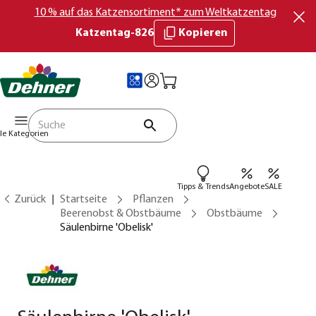
10 % auf das Katzensortiment* zum Weltkatzentag
Katzentag-826
Kopieren
lle Kategorien
Tipps & Trends
Angebote
SALE
Zurück
Startseite
Pflanzen
Beerenobst & Obstbäume
Obstbäume
Säulenbirne 'Obelisk'