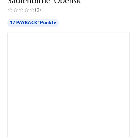
Säulenbirne 'Obelisk'
(
0
)
17 PAYBACK °Punkte