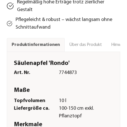
Regelmäßig hohe Erträge trotz zierlicher
Gestalt
Pflegeleicht & robust – wächst langsam ohne
Schnittaufwand
Über das Produkt
Hinweise
Produktinformationen
Säulenapfel 'Rondo'
Art. Nr.
7744873
Maße
Topfvolumen
10 l
Liefergröße ca.
100-150 cm exkl.
Pflanztopf
Merkmale