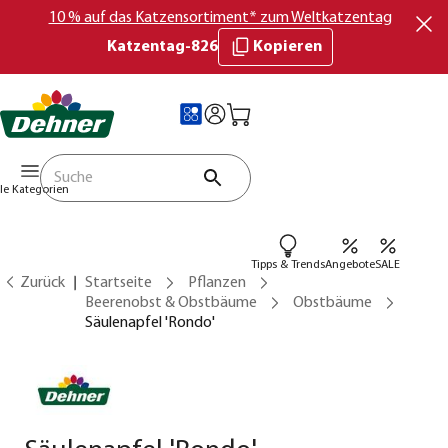
10 % auf das Katzensortiment* zum Weltkatzentag
Katzentag-826
Kopieren
lle Kategorien
Tipps & Trends
Angebote
SALE
Zurück
Startseite
Pflanzen
Beerenobst & Obstbäume
Obstbäume
Säulenapfel 'Rondo'