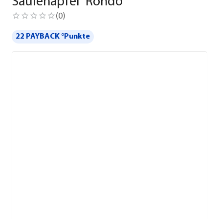
Säulenapfel 'Rondo'
(
0
)
22 PAYBACK °Punkte