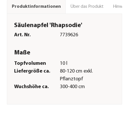
Über das Produkt
Hinweise
Produktinformationen
Säulenapfel 'Rhapsodie'
Art. Nr.
7739626
Maße
Topfvolumen
10 l
Liefergröße ca.
80-120 cm exkl.
Pflanztopf
Wuchshöhe ca.
300-400 cm
Merkmale
Farbe
Gelb|Hellrot
Blütezeit
April
Erntezeit
September|Oktober