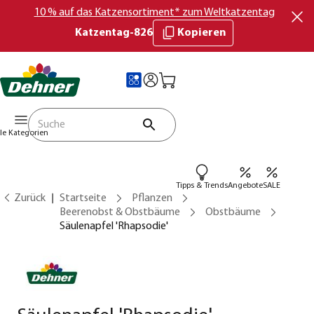
10 % auf das Katzensortiment* zum Weltkatzentag
Katzentag-826
Kopieren
lle Kategorien
Tipps & Trends
Angebote
SALE
Zurück
Startseite
Pflanzen
Beerenobst & Obstbäume
Obstbäume
Säulenapfel 'Rhapsodie'