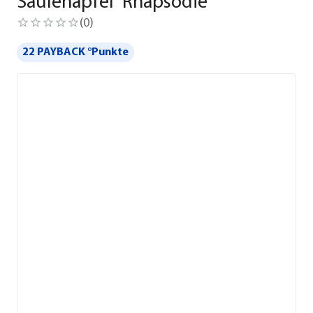
Säulenapfel 'Rhapsodie'
(
0
)
22 PAYBACK °Punkte