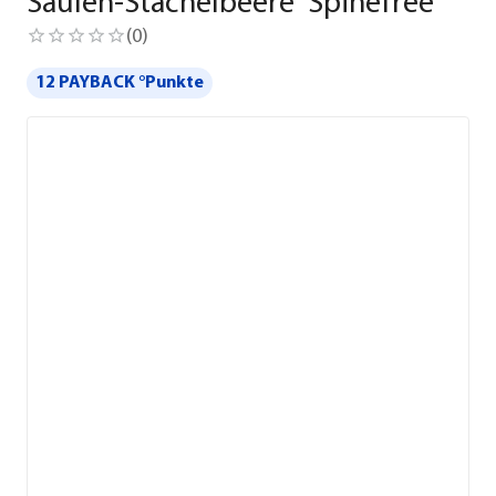
Säulen-Stachelbeere 'Spinefree'
(
0
)
12 PAYBACK °Punkte