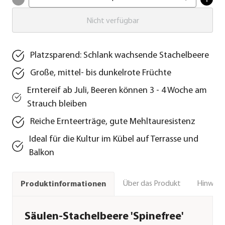
Nicht verfügbar
Platzsparend: Schlank wachsende Stachelbeere
Große, mittel- bis dunkelrote Früchte
Erntereif ab Juli, Beeren können 3 - 4 Woche am
Strauch bleiben
Reiche Ernteerträge, gute Mehltauresistenz
Ideal für die Kultur im Kübel auf Terrasse und
Balkon
Über das Produkt
Hinweise
Produktinformationen
Säulen-Stachelbeere 'Spinefree'