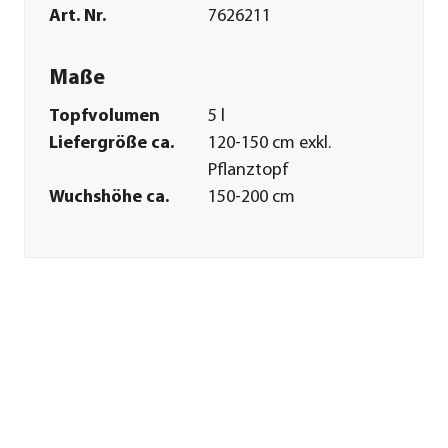
Art. Nr.
7626211
Maße
Topfvolumen
5 l
Liefergröße ca.
120-150 cm exkl.
Pflanztopf
Wuchshöhe ca.
150-200 cm
Merkmale
Farbe
Rot
Blütezeit
April|Mai
Erntezeit
Juli
Wuchsform
Säule
Lebenszyklus
mehrjährig
Pflege
Standort
sonnig|halbschattig