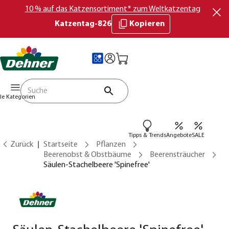
10 % auf das Katzensortiment* zum Weltkatzentag
Katzentag-826
Kopieren
lle Kategorien
Tipps & Trends
Angebote
SALE
Zurück
Startseite
Pflanzen
Beerenobst & Obstbäume
Beerensträucher
Säulen-Stachelbeere 'Spinefree'