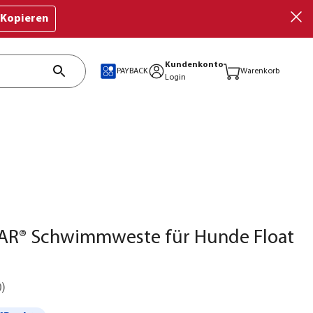
Kopieren
Kundenkonto
PAYBACK
Warenkorb
Login
R® Schwimmweste für Hunde Float
0
)