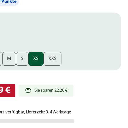
°Punkte
M
S
XS
XXS
9 €
Sie sparen 22,20 €
ort verfügbar, Lieferzeit: 3-4 Werktage