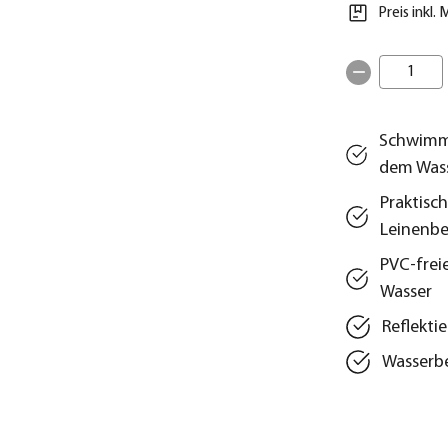
Preis inkl.
1
Schwimmw
dem Was
Praktisc
Leinenbe
PVC-frei
Wasser
Reflekti
Wasserbe