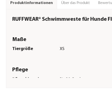
Über das Produkt
Bewert
Produktinformationen
RUFFWEAR® Schwimmweste für Hunde Fl
Maße
Tiergröße
XS
Pflege
Pflegehinweise
Bis 30 Grad
Herstellerangaben