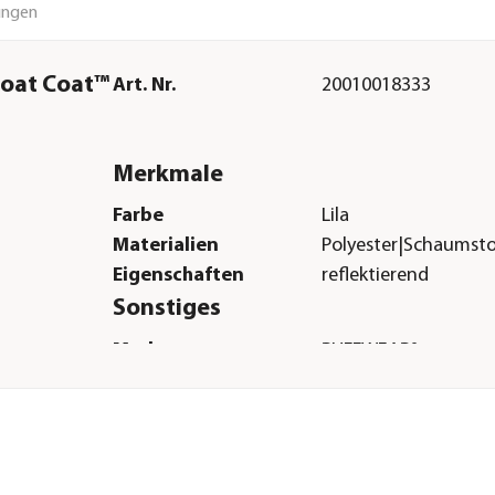
ungen
oat Coat™
Art. Nr.
20010018333
Merkmale
Farbe
Lila
Materialien
Polyester|Schaumsto
Eigenschaften
reflektierend
Sonstiges
Marke
RUFFWEAR®
Tierart
Hunde
Hinweis
Hersteller-Farbbeze
Purple Lily