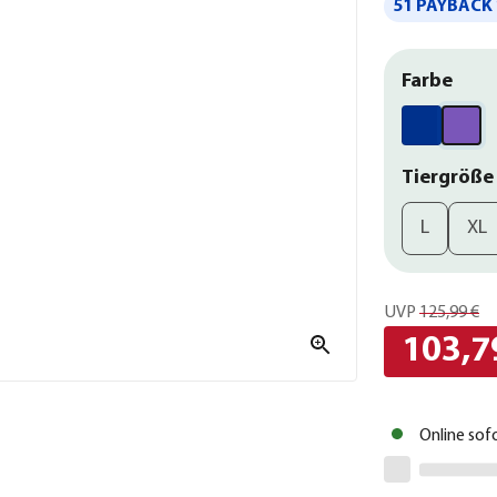
51 PAYBACK 
Farbe
Tiergröße
L
XL
UVP
125,99 €
103,7
Online sof