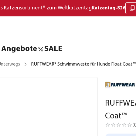
as Katzensortiment* zum Weltkatzentag
Katzentag-826
Angebote
SALE
 Unterwegs
RUFFWEAR® Schwimmweste für Hunde Float Coat™
RUFFWEA
Coat™
(