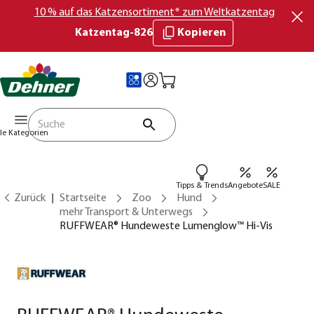
10 % auf das Katzensortiment* zum Weltkatzentag
Katzentag-826
Kopieren
lle Kategorien
Tipps & Trends
Angebote
SALE
Zurück
Startseite
Zoo
Hund
mehr Transport & Unterwegs
RUFFWEAR® Hundeweste Lumenglow™ Hi-Vis