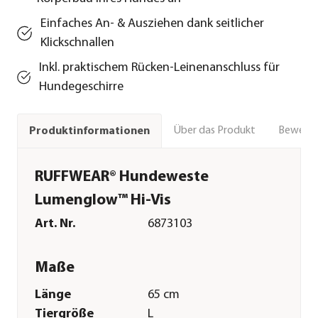
Einfaches An- & Ausziehen dank seitlicher
Klickschnallen
Inkl. praktischem Rücken-Leinenanschluss für
Hundegeschirre
Über das Produkt
Bewert
Produktinformationen
RUFFWEAR® Hundeweste
Lumenglow™ Hi-Vis
Art. Nr.
6873103
Maße
Länge
65 cm
Tiergröße
L