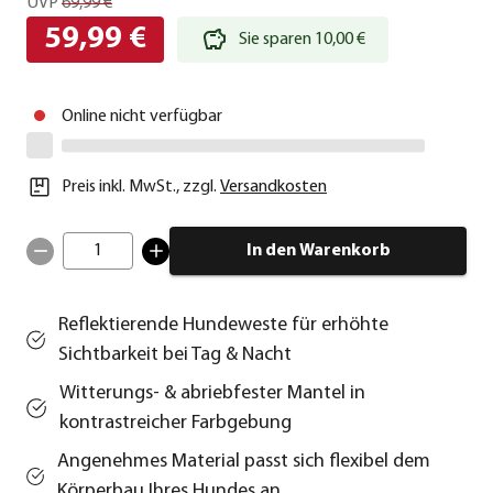
UVP
69,99 €
59,99 €
Sie sparen 10,00 €
Online nicht verfügbar
Preis inkl. MwSt.
,
zzgl.
Versandkosten
1
In den Warenkorb
Reflektierende Hundeweste für erhöhte
Sichtbarkeit bei Tag & Nacht
Witterungs- & abriebfester Mantel in
kontrastreicher Farbgebung
Angenehmes Material passt sich flexibel dem
Körperbau Ihres Hundes an