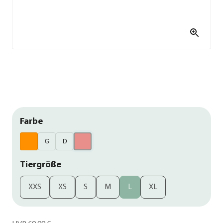
Farbe
G
D
Tiergröße
XXS
XS
S
M
L
XL