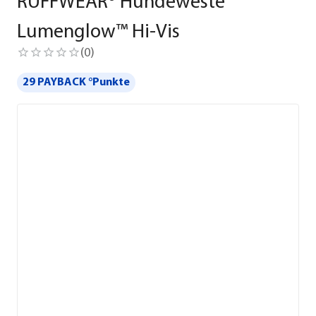
RUFFWEAR® Hundeweste
Lumenglow™ Hi-Vis
(
0
)
29 PAYBACK °Punkte