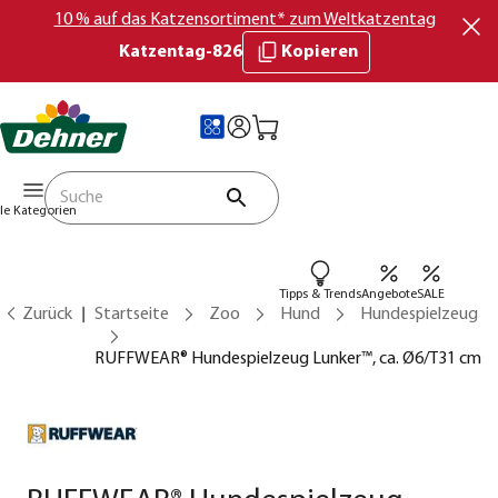
10 % auf das Katzensortiment* zum Weltkatzentag
Katzentag-826
Kopieren
lle Kategorien
Tipps & Trends
Angebote
SALE
Zurück
Startseite
Zoo
Hund
Hundespielzeug
RUFFWEAR® Hundespielzeug Lunker™, ca. Ø6/T31 cm