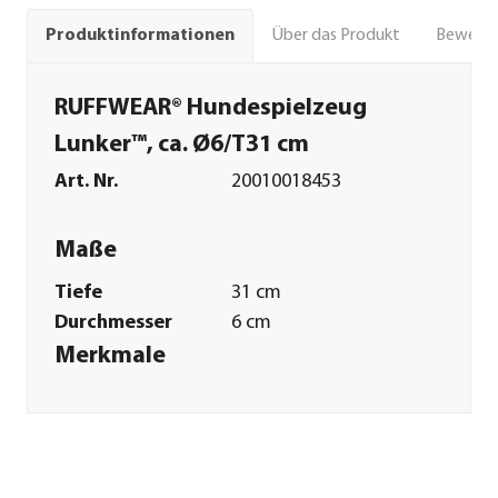
Über das Produkt
Bewert
Produktinformationen
RUFFWEAR® Hundespielzeug
Lunker™, ca. Ø6/T31 cm
Art. Nr.
20010018453
Maße
Tiefe
31 cm
Durchmesser
6 cm
Merkmale
Farbe
Hellblau
Materialien
Polyester|Schaumstoff|Polypro
Pflege