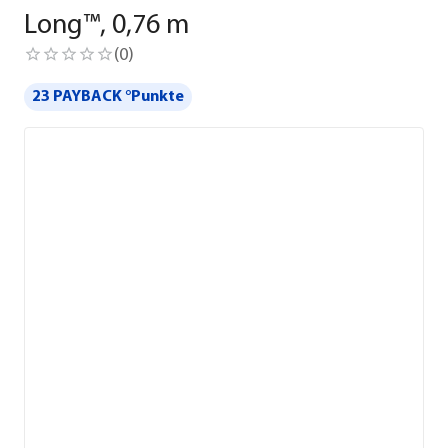
Long™, 0,76 m
(
0
)
23 PAYBACK °Punkte