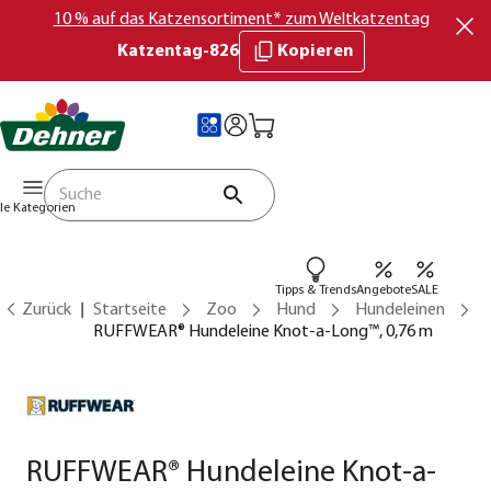
10 % auf das Katzensortiment* zum Weltkatzentag
Katzentag-826
Kopieren
lle Kategorien
Tipps & Trends
Angebote
SALE
Zurück
Startseite
Zoo
Hund
Hundeleinen
RUFFWEAR® Hundeleine Knot-a-Long™, 0,76 m
RUFFWEAR® Hundeleine Knot-a-