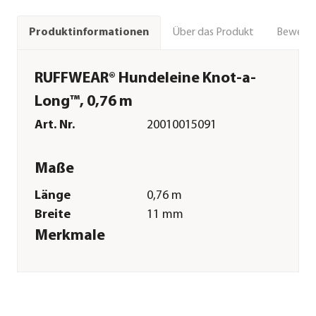
Über das Produkt
Bewert
Produktinformationen
RUFFWEAR® Hundeleine Knot-a-
Long™, 0,76 m
Art. Nr.
20010015091
Maße
Länge
0,76 m
Breite
11 mm
Merkmale
Farbe
Schwarz
Materialien
Polypropylen|Polyester|Alumin
Pflege