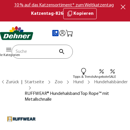
10 % auf das Katzensortiment* zum Weltkatzentag
Katzentag-826
Kopieren
lle Kategorien
Tipps & Trends
Angebote
SALE
Zurück
Startseite
Zoo
Hund
Hundehalsbänder
RUFFWEAR® Hundehalsband Top Rope™ mit
Metallschnalle