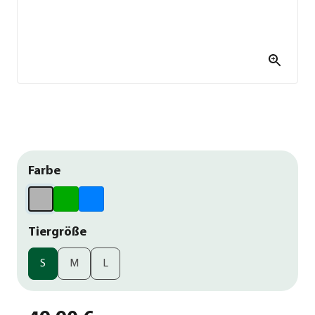
Farbe
Tiergröße
S
M
L