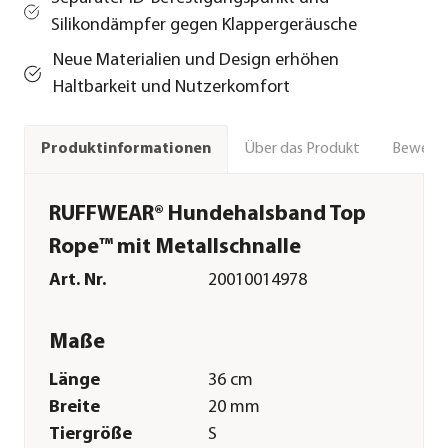
Silikondämpfer gegen Klappergeräusche
Neue Materialien und Design erhöhen
Haltbarkeit und Nutzerkomfort
Über das Produkt
Bewert
Produktinformationen
RUFFWEAR® Hundehalsband Top
Rope™ mit Metallschnalle
Art. Nr.
20010014978
Maße
Länge
36 cm
Breite
20 mm
Tiergröße
S