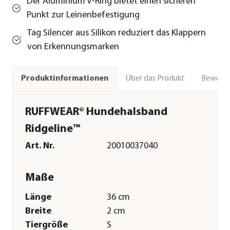
Der Aluminium V-Ring bietet einen sicheren
Punkt zur Leinenbefestigung
Tag Silencer aus Silikon reduziert das Klappern
von Erkennungsmarken
Über das Produkt
Bewert
Produktinformationen
RUFFWEAR® Hundehalsband
Ridgeline™
Art. Nr.
20010037040
Maße
Länge
36 cm
Breite
2 cm
Tiergröße
S