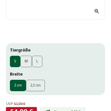
Tiergröße
S
M
L
Breite
2 cm
2,5 cm
UVP
63,99 €