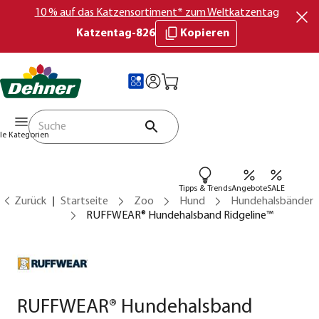
10 % auf das Katzensortiment* zum Weltkatzentag
Katzentag-826
Kopieren
lle Kategorien
Tipps & Trends
Angebote
SALE
Zurück
Startseite
Zoo
Hund
Hundehalsbänder
RUFFWEAR® Hundehalsband Ridgeline™
RUFFWEAR® Hundehalsband