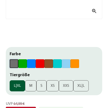
Farbe
Tiergröße
L|XL
M
S
XS
XXS
XL|L
UVP
64,99 €