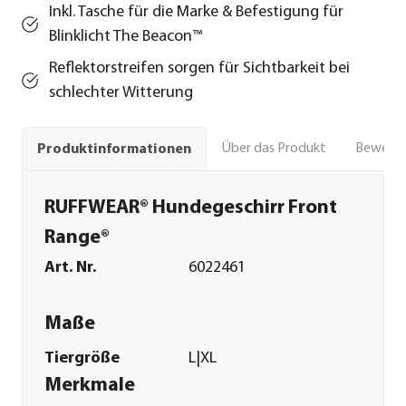
Inkl. Tasche für die Marke & Befestigung für
Blinklicht The Beacon™
Reflektorstreifen sorgen für Sichtbarkeit bei
schlechter Witterung
Über das Produkt
Bewert
Produktinformationen
RUFFWEAR® Hundegeschirr Front
Range®
Art. Nr.
6022461
Maße
Tiergröße
L|XL
Merkmale