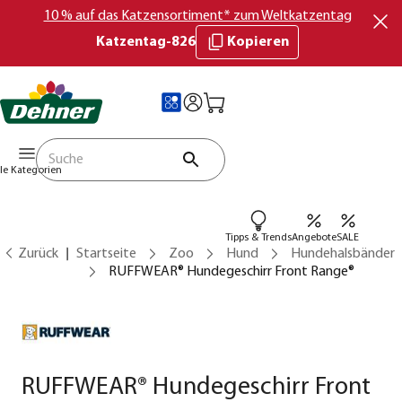
10 % auf das Katzensortiment* zum Weltkatzentag
Katzentag-826
Kopieren
lle Kategorien
Tipps & Trends
Angebote
SALE
Zurück
Startseite
Zoo
Hund
Hundehalsbänder
RUFFWEAR® Hundegeschirr Front Range®
RUFFWEAR® Hundegeschirr Front