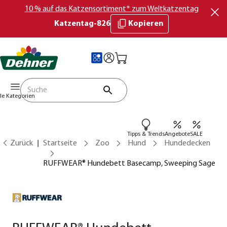
10 % auf das Katzensortiment* zum Weltkatzentag
Katzentag-826
Kopieren
lle Kategorien
Tipps & Trends
Angebote
SALE
Zurück
Startseite
Zoo
Hund
Hundedecken
RUFFWEAR® Hundebett Basecamp, Sweeping Sage