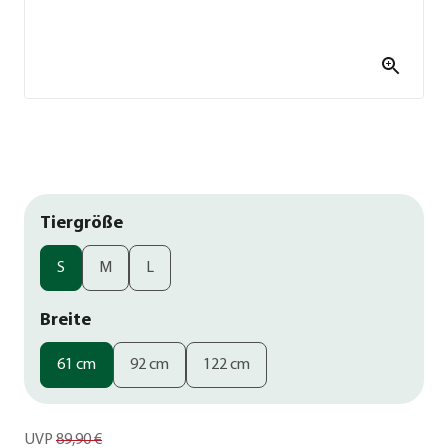
Tiergröße
S
M
L
Breite
61 cm
92 cm
122 cm
UVP
89,90 €