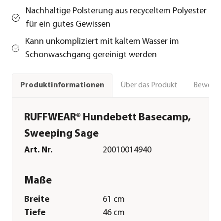
Nachhaltige Polsterung aus recyceltem Polyester
für ein gutes Gewissen
Kann unkompliziert mit kaltem Wasser im
Schonwaschgang gereinigt werden
Über das Produkt
Bewert
Produktinformationen
RUFFWEAR® Hundebett Basecamp,
Sweeping Sage
Art. Nr.
20010014940
Maße
Breite
61 cm
Tiefe
46 cm