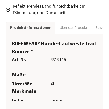
Reflektierendes Band für Sichtbarkeit in
Dämmerung und Dunkelheit
Über das Produkt
Bewert
Produktinformationen
RUFFWEAR® Hunde-Laufweste Trail
Runner™
Art. Nr.
5319116
Maße
Tiergröße
XL
Merkmale
Farbe
Lemon
Materialien
Polyester|Nylon