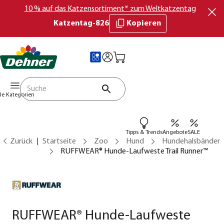
10 % auf das Katzensortiment* zum Weltkatzentag
Katzentag-826
Kopieren
lle Kategorien
Tipps & Trends
Angebote
SALE
Zurück
Startseite
Zoo
Hund
Hundehalsbänder
RUFFWEAR® Hunde-Laufweste Trail Runner™
RUFFWEAR® Hunde-Laufweste