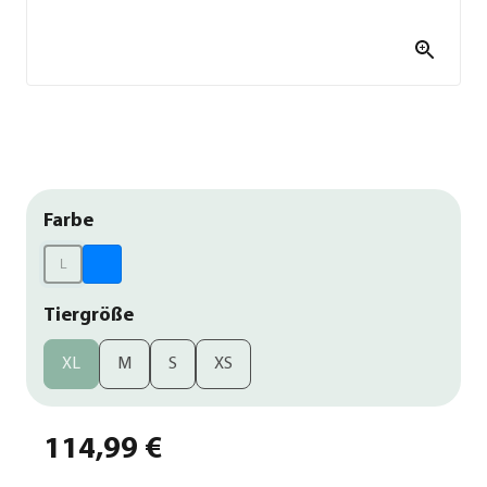
Farbe
L
Tiergröße
XL
M
S
XS
114,99 €