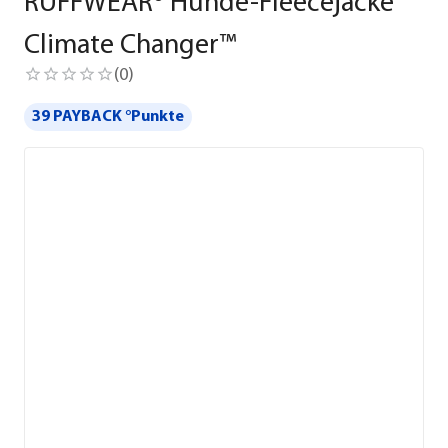
RUFFWEAR® Hunde-Fleecejacke
Climate Changer™
(
0
)
39 PAYBACK °Punkte