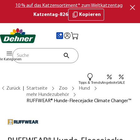
10 % auf das Katzensortiment* zum Weltkatzentag
Katzentag-826
Kopieren
lle Kategorien
Tipps & Trends
Angebote
SALE
Zurück
Startseite
Zoo
Hund
mehr Hundezubehör
RUFFWEAR® Hunde-Fleecejacke Climate Changer™