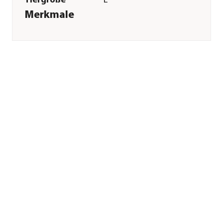
Tiergröße
L
Merkmale
Farbe
Blau
Materialien
Polyester
Eigenschaften
reflektierend
Pflege
Pflegehinweise
Bis 30 Grad
Sonstiges
Marke
RUFFWEAR®
Tierart
Hunde
Hinweis
Hersteller-
Farbbezeichnung:
Blue Jay
Herstellerangaben
Land
US