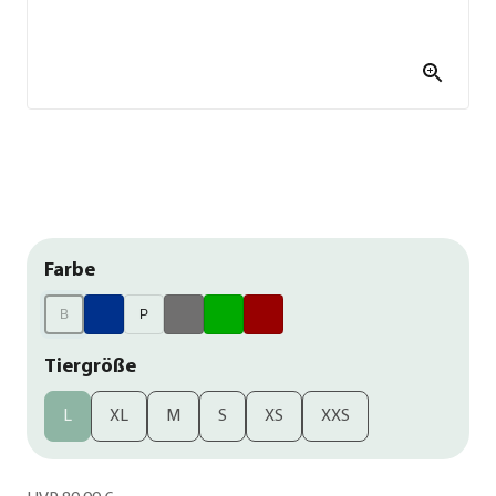
Farbe
B
P
Tiergröße
L
XL
M
S
XS
XXS