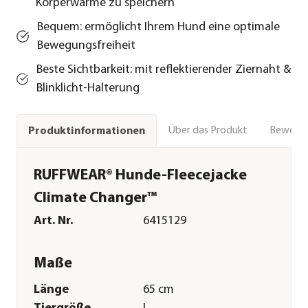
Körperwärme zu speichern
Bequem: ermöglicht Ihrem Hund eine optimale
Bewegungsfreiheit
Beste Sichtbarkeit: mit reflektierender Ziernaht &
Blinklicht-Halterung
Über das Produkt
Bewert
Produktinformationen
RUFFWEAR® Hunde-Fleecejacke
Climate Changer™
Art. Nr.
6415129
Maße
Länge
65 cm