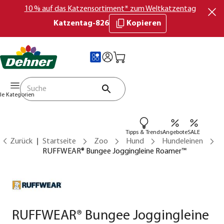
10 % auf das Katzensortiment* zum Weltkatzentag
Katzentag-826
Kopieren
lle Kategorien
Tipps & Trends
Angebote
SALE
Zurück
Startseite
Zoo
Hund
Hundeleinen
RUFFWEAR® Bungee Joggingleine Roamer™
RUFFWEAR® Bungee Joggingleine