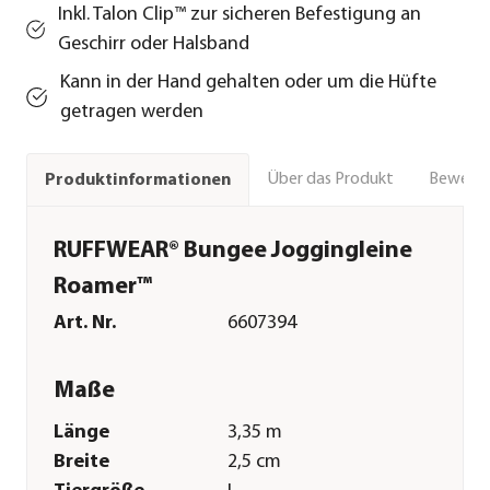
Inkl. Talon Clip™ zur sicheren Befestigung an
Geschirr oder Halsband
Kann in der Hand gehalten oder um die Hüfte
getragen werden
Über das Produkt
Bewert
Produktinformationen
RUFFWEAR® Bungee Joggingleine
Roamer™
Art. Nr.
6607394
Maße
Länge
3,35 m
Breite
2,5 cm