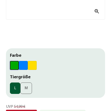
Farbe
Tiergröße
L
M
UVP
54,99 €