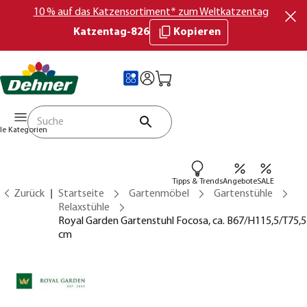
10 % auf das Katzensortiment* zum Weltkatzentag
Katzentag-826
Kopieren
lle Kategorien
Tipps & Trends
Angebote
SALE
Zurück
Startseite
Gartenmöbel
Gartenstühle
Relaxstühle
Royal Garden Gartenstuhl Focosa, ca. B67/H115,5/T75,5
cm