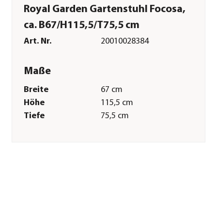
Royal Garden Gartenstuhl Focosa,
ca. B67/H115,5/T75,5 cm
Art. Nr.
20010028384
Maße
Breite
67 cm
Höhe
115,5 cm
Tiefe
75,5 cm
Gewicht
13,8 kg
Sitzhöhe
39 cm
Kissenstärke
9 cm
Merkmale
Farbe
Grau
Materialien
Aluminium|Olefin|Baumwolle
Textilzusammensetzung
Bezug: 65% Olefin ,