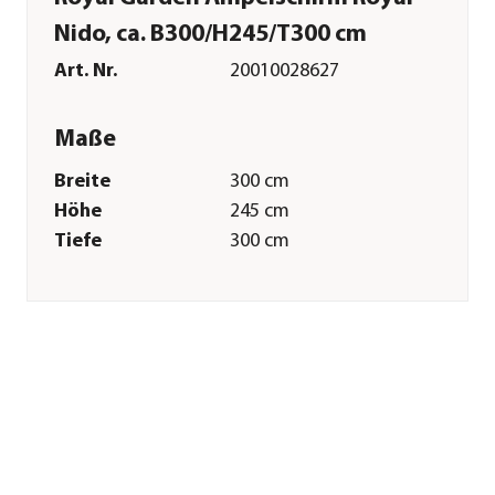
Nido, ca. B300/H245/T300 cm
Art. Nr.
20010028627
Maße
Breite
300 cm
Höhe
245 cm
Tiefe
300 cm
Gewicht
28 kg
Durchgangshöhe
210 cm
Merkmale
Farbe
Anthrazit
Materialien
Aluminium|Acryl
Textilzusammensetzung
Obermaterial: 100%
Polyester
Gastronomie
Nein