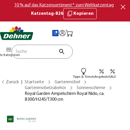
10 % auf das Katzensortiment* zum Weltkatzentag
Katzentag-826
Kopieren
lle Kategorien
Tipps & Trends
Angebote
SALE
Zurück
Startseite
Gartenmöbel
Gartenmöbelzubehör
Sonnenschirme
Royal Garden Ampelschirm Royal Nido, ca.
B300/H245/T300 cm