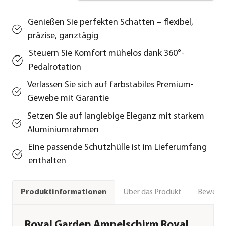
Genießen Sie perfekten Schatten – flexibel,
präzise, ganztägig
Steuern Sie Komfort mühelos dank 360°-
Pedalrotation
Verlassen Sie sich auf farbstabiles Premium-
Gewebe mit Garantie
Setzen Sie auf langlebige Eleganz mit starkem
Aluminiumrahmen
Eine passende Schutzhülle ist im Lieferumfang
enthalten
Über das Produkt
Bewert
Produktinformationen
Royal Garden Ampelschirm Royal