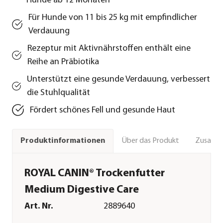
Hunde ab 12 Monaten
Für Hunde von 11 bis 25 kg mit empfindlicher
Verdauung
Rezeptur mit Aktivnährstoffen enthält eine
Reihe an Präbiotika
Unterstützt eine gesunde Verdauung, verbessert
die Stuhlqualität
Fördert schönes Fell und gesunde Haut
Über das Produkt
Zusamm
Produktinformationen
ROYAL CANIN® Trockenfutter
Medium Digestive Care
Art. Nr.
2889640