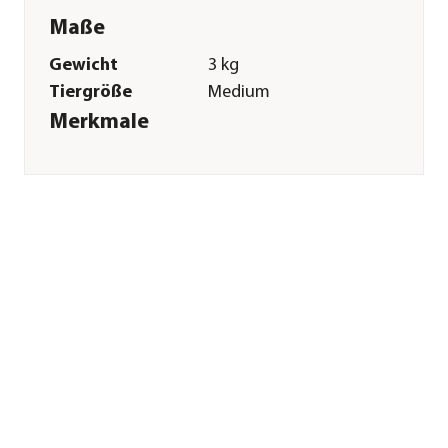
Maße
Gewicht
3 kg
Tiergröße
Medium
Merkmale
Sorte
Geflügel|Reis
Futterart
Trockenfutter
Spezialfutter
Magen & Darm|Haut
& Fell
Verpackung
Beutel
Sonstiges
Marke
ROYAL CANIN®
Tierart
Hunde
Lebensphase
Adult
Herstellerangaben