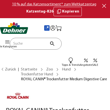
10 % auf das Katzensortiment* zum Weltkatzentag
Katzentag-826
Kopieren
lle Kategorien
Tipps & Trends
Angebote
SALE
Zurück
Startseite
Zoo
Hund
Trockenfutter Hund
ROYAL CANIN® Trockenfutter Medium Digestive Care