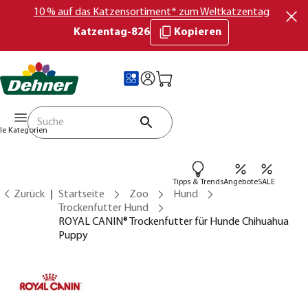
10 % auf das Katzensortiment* zum Weltkatzentag
Katzentag-826
Kopieren
lle Kategorien
Tipps & Trends
Angebote
SALE
Zurück
Startseite
Zoo
Hund
Trockenfutter Hund
ROYAL CANIN® Trockenfutter für Hunde Chihuahua
Puppy