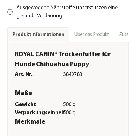
Ausgewogene Nährstoffe unterstützen eine
gesunde Verdauung
Über das Produkt
Zusamm
Produktinformationen
ROYAL CANIN® Trockenfutter für
Hunde Chihuahua Puppy
Art. Nr.
3849783
Maße
Gewicht
500 g
Verpackungseinheit
500 g
Merkmale
Futterart
Trockenfutter