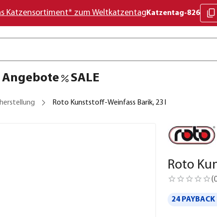
as Katzensortiment* zum Weltkatzentag
Katzentag-826
Angebote
SALE
herstellung
Roto Kunststoff-Weinfass Barik, 23 l
Roto Kun
(
24 PAYBACK 