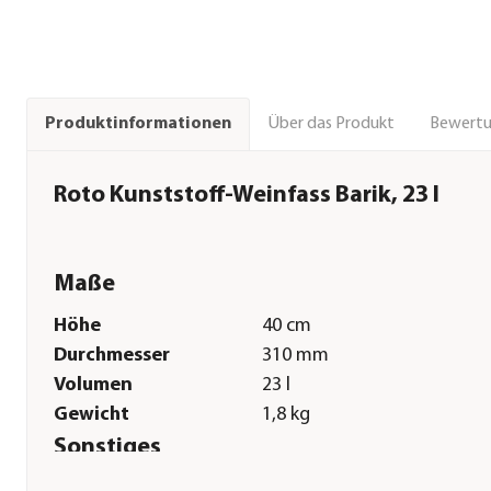
Über das Produkt
Bewert
Produktinformationen
Roto Kunststoff-Weinfass Barik, 23 l
Maße
Höhe
40 cm
Durchmesser
310 mm
Volumen
23 l
Gewicht
1,8 kg
Sonstiges
Marke
Roto