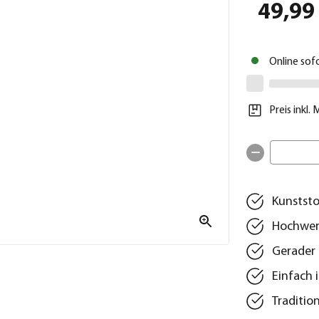
49,99
Online sof
Preis inkl.
Kunststo
Hochwert
Gerader 
Einfach 
Traditio