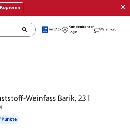
Kopieren
Kundenkonto
PAYBACK
Warenkorb
Login
ststoff-Weinfass Barik, 23 l
0
)
°Punkte