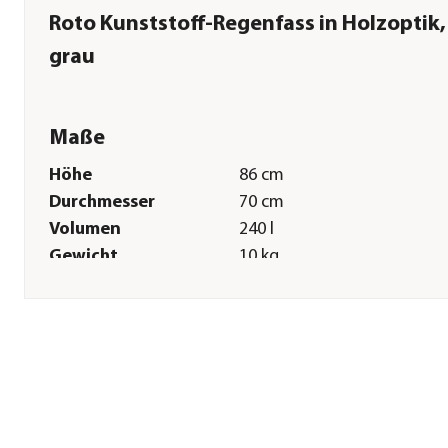
Roto Kunststoff-Regenfass in Holzoptik,
grau
Maße
Höhe
86 cm
Durchmesser
70 cm
Volumen
240 l
Gewicht
10 kg
Sonstiges
Marke
Roto
Lieferumfang
inkl. Ablaufhahn
Hinweis
passend zum Kunststoff-
Sockel für Regenfass in
Holzoptik Ø68 cm (4056479