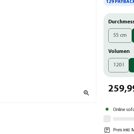
129 PAYBACK
Durchmes
55 cm
Volumen
120 l
259,9
Online sof
Preis inkl.