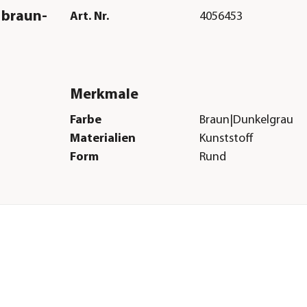
 braun-
Art. Nr.
4056453
Merkmale
Farbe
Braun|Dunkelgrau
Materialien
Kunststoff
Form
Rund
Herstellerangaben
Land
SI
Firma
ROTO SLOVENIJA d.o.
E-Mail
garden@roto.si
Straße
Puconci
)
Hausnummer
12