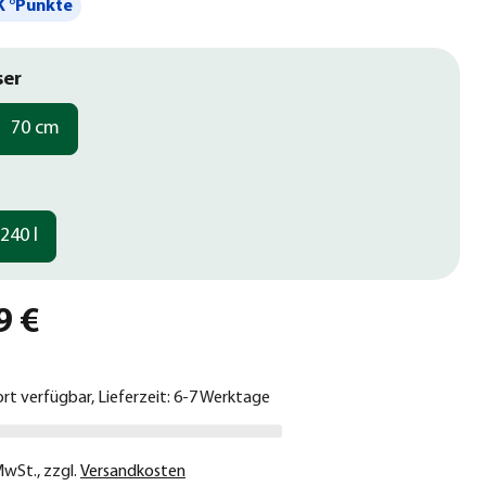
 °Punkte
ser
70 cm
240 l
9 €
ort verfügbar, Lieferzeit: 6-7 Werktage
 MwSt.
,
zzgl.
Versandkosten