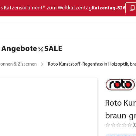
as Katzensortiment* zum Weltkatzentag
Katzentag-826
Angebote
SALE
onnen & Zisternen
Roto Kunststoff-Regenfass in Holzoptik, br
Roto Kun
braun-g
(