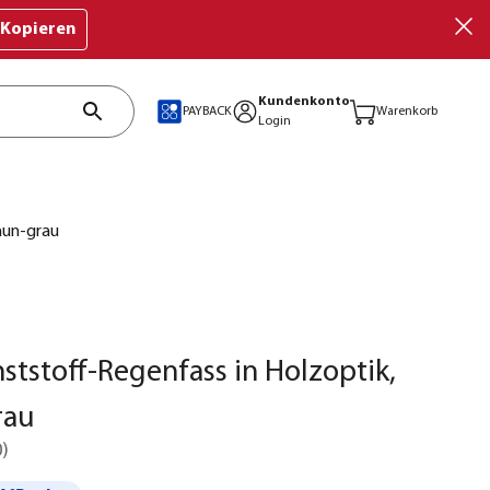
Kopieren
Kundenkonto
PAYBACK
Warenkorb
Login
aun-grau
ststoff-Regenfass in Holzoptik,
rau
0
)