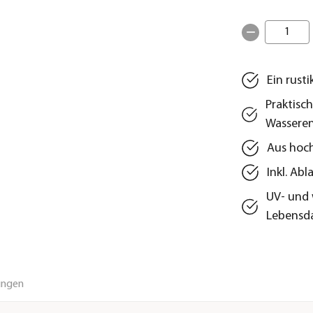
1
Ein rust
Praktisc
Wassere
Aus hoc
Inkl. Ab
UV- und 
Lebensd
ungen