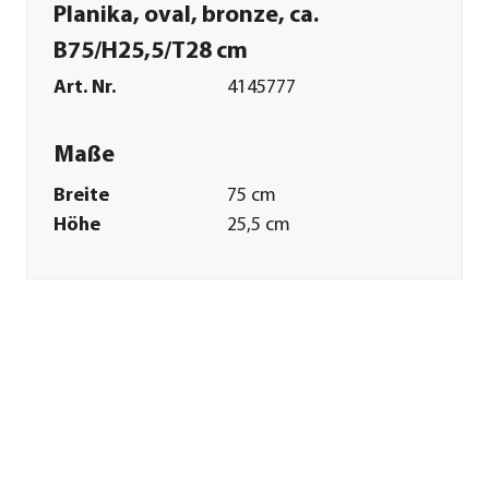
Planika, oval, bronze, ca.
B75/H25,5/T28 cm
Art. Nr.
4145777
Maße
Breite
75 cm
Höhe
25,5 cm
Tiefe
28 cm
Gewicht
2,2 kg
Innenmaß Breite
69,5 cm
Innenmaß Höhe
25 cm
Innenmaß Tiefe
23 cm
Merkmale
Farbe
Bronze
Materialien
Polyethylen