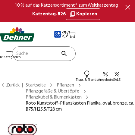
10 % auf das Katzensortiment* zum Weltkatzentag
Katzentag-826
Kopieren
lle Kategorien
Tipps & Trends
Angebote
SALE
Zurück
Startseite
Pflanzen
Pflanzgefäße & Übertöpfe
Pflanzkübel & Blumenkästen
Roto Kunststoff-Pflanzkasten Planika, oval, bronze, ca.
B75/H25,5/T28 cm