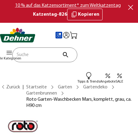
10 % auf das Katzensortiment* zum Weltkatzentag
Katzentag-826
Kopieren
lle Kategorien
Tipps & Trends
Angebote
SALE
Zurück
Startseite
Garten
Gartendeko
Gartenbrunnen
Roto Garten-Waschbecken Mars, komplett, grau, ca.
H90 cm