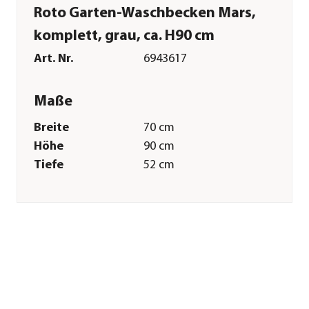
Roto Garten-Waschbecken Mars,
komplett, grau, ca. H90 cm
Art. Nr.
6943617
Maße
Breite
70 cm
Höhe
90 cm
Tiefe
52 cm
Gewicht
13 kg
Merkmale
Farbe
Grau
Materialien
Polyethylen|Metall|Kunststoff
Eigenschaften
frostbeständig
Sonstiges