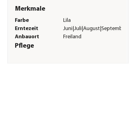
Merkmale
Farbe
Lila
Erntezeit
Juni|Juli|August|September|Ok
Anbauort
Freiland
Pflege
Standort
sonnig|halbschattig
Bodenbeschaffenheit
humos|feucht|nährstoffreich
Pflanzzeit
Frühjahr|Sommer
Düngung
bei Neupflanzung
sowie regelmäßig in
der
Wachstumsphase
Pflanzabstand ca.
40 cm
Sonstiges
Marke
Dehner