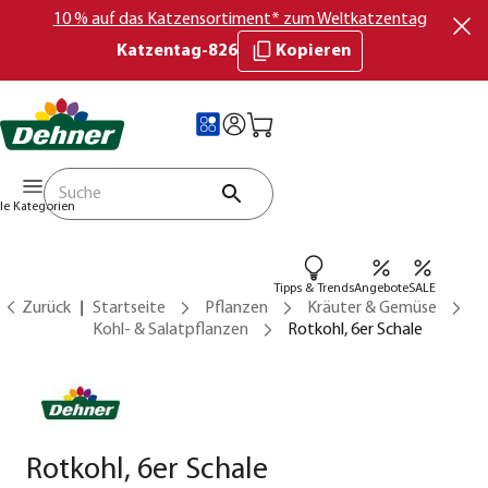
10 % auf das Katzensortiment* zum Weltkatzentag
Katzentag-826
Kopieren
lle Kategorien
Tipps & Trends
Angebote
SALE
Zurück
Startseite
Pflanzen
Kräuter & Gemüse
Kohl- & Salatpflanzen
Rotkohl, 6er Schale
Rotkohl, 6er Schale