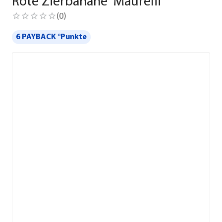
Rote Zierbanane 'Maurelii'
(
0
)
6 PAYBACK °Punkte