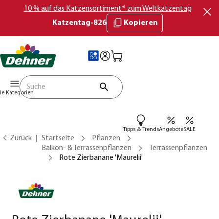
10 % auf das Katzensortiment* zum Weltkatzentag
Katzentag-826
Kopieren
lle Kategorien
Tipps & Trends
Angebote
SALE
Zurück
Startseite
Pflanzen
Balkon- & Terrassenpflanzen
Terrassenpflanzen
Rote Zierbanane 'Maurelii'