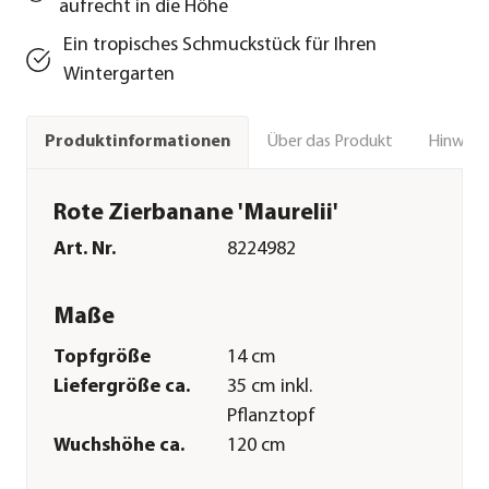
aufrecht in die Höhe
Ein tropisches Schmuckstück für Ihren
Wintergarten
Über das Produkt
Hinweise
Produktinformationen
Rote Zierbanane 'Maurelii'
Art. Nr.
8224982
Maße
Topfgröße
14 cm
Liefergröße ca.
35 cm inkl.
Pflanztopf
Wuchshöhe ca.
120 cm
Merkmale