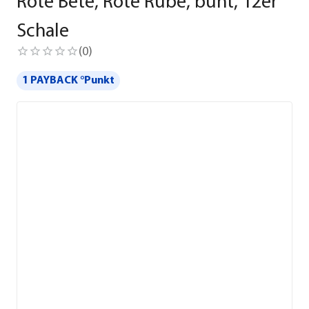
Rote Bete, Rote Rübe, bunt, 12er
Schale
(
0
)
1 PAYBACK °Punkt