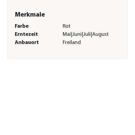
Merkmale
Farbe
Rot
Erntezeit
Mai|Juni|Juli|August
Anbauort
Freiland
Pflege
Standort
sonnig|halbschattig
Bodenbeschaffenheit
humos|durchlässig|nährstoffrei
Pflanzzeit
Frühjahr|Sommer
Düngung
bei Neupflanzung
sowie regelmäßig in
der
Wachstumsphase
Pflanzabstand ca.
30 cm
Sonstiges