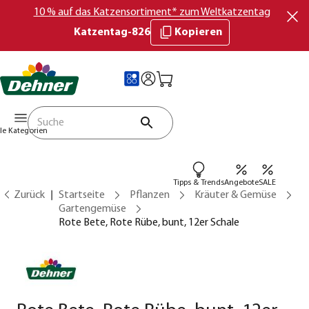
10 % auf das Katzensortiment* zum Weltkatzentag
Katzentag-826
Kopieren
lle Kategorien
Tipps & Trends
Angebote
SALE
Zurück
Startseite
Pflanzen
Kräuter & Gemüse
Gartengemüse
Rote Bete, Rote Rübe, bunt, 12er Schale