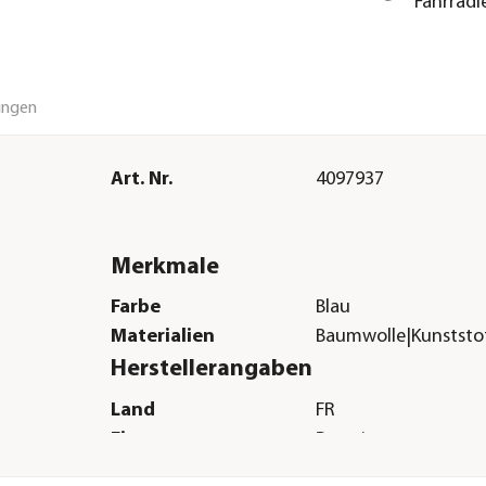
Fahrradl
ungen
Art. Nr.
4097937
Merkmale
Farbe
Blau
Materialien
Baumwolle|Kunststo
Herstellerangaben
Land
FR
Firma
Rostaing
E-Mail
commercial@rostaing