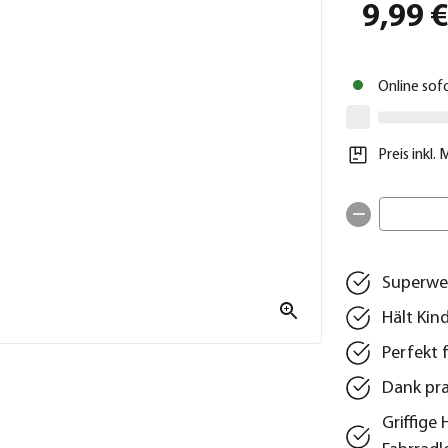
9,99 
Online sof
Preis inkl.
Superwei
Hält Kin
Perfekt 
Dank pra
Griffige