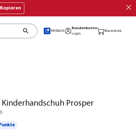
Kopieren
Kundenkonto
PAYBACK
Warenkorb
Login
g Kinderhandschuh Prosper
0
)
Punkte