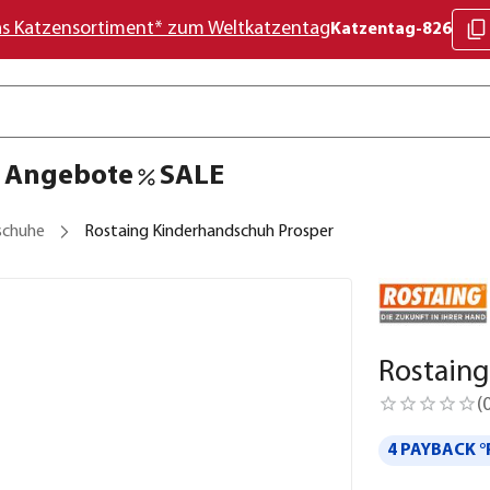
as Katzensortiment* zum Weltkatzentag
Katzentag-826
Angebote
SALE
schuhe
Rostaing Kinderhandschuh Prosper
Rostain
(
4 PAYBACK °