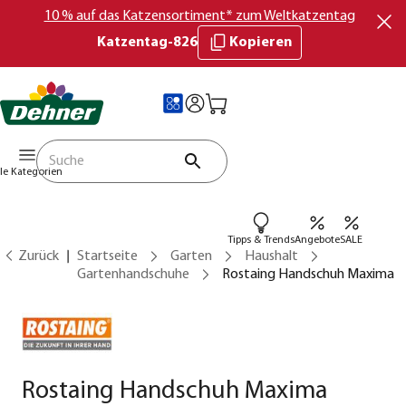
10 % auf das Katzensortiment* zum Weltkatzentag
Katzentag-826
Kopieren
lle Kategorien
Tipps & Trends
Angebote
SALE
Zurück
Startseite
Garten
Haushalt
Gartenhandschuhe
Rostaing Handschuh Maxima
Rostaing Handschuh Maxima