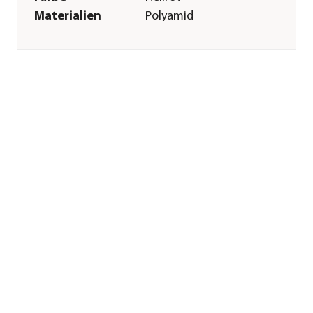
Materialien
Polyamid
Sonstiges
Marke
Rostaing
Herstellerangaben
Land
FR
Firma
Rostaing
E-Mail
commercial@rostaing.fr
Straße
Avenue Charles de
Gaulle
Hausnummer
17
Postleitzahl
1800
Stadt
Villieu